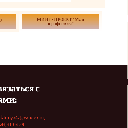
у
МИНИ-ПРОЕКТ "Моя
профессия"
вязаться с
ами:
ektoriya42@yandex.ru;
843)31-04-59