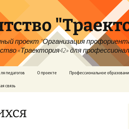
тство "Траект
ный проект "Организация профориента
во «Траектория42» для профессионал
ля педагогов
О проекте
Профессиональное образовани
ая связь
ихся