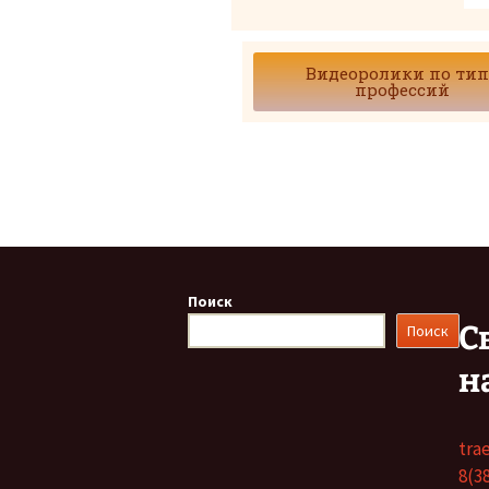
Видеоролики по тип
профессий
Поиск
С
Поиск
н
tra
8(3