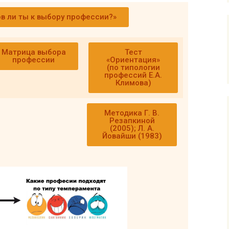
ов ли ты к выбору профессии?»
Матрица выбора
Тест
профессии
«Ориентация»
(по типологии
профессий Е.А.
Климова)
Методика Г. В.
Резапкиной
(2005); Л. А.
Йовайши (1983)